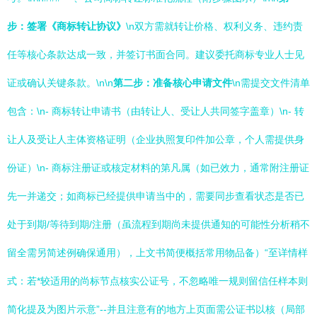
步：签署《商标转让协议》
\n双方需就转让价格、权利义务、违约责
任等核心条款达成一致，并签订书面合同。建议委托商标专业人士见
证或确认关键条款。\n\n
第二步：准备核心申请文件
\n需提交文件清单
包含：\n- 商标转让申请书（由转让人、受让人共同签字盖章）\n- 转
让人及受让人主体资格证明（企业执照复印件加公章，个人需提供身
份证）\n- 商标注册证或核定材料的第凡属（如已效力，通常附注册证
先一并递交；如商标已经提供申请当中的，需要同步查看状态是否已
处于到期/等待到期/注册（虽流程到期尚未提供通知的可能性分析稍不
留全需另简述例确保通用），上文书简便概括常用物品备）“至详情样
式：若*较适用的尚标节点核实公证号，不忽略唯一规则留信任样本则
简化提及为图片示意”--并且注意有的地方上页面需公证书以核（局部