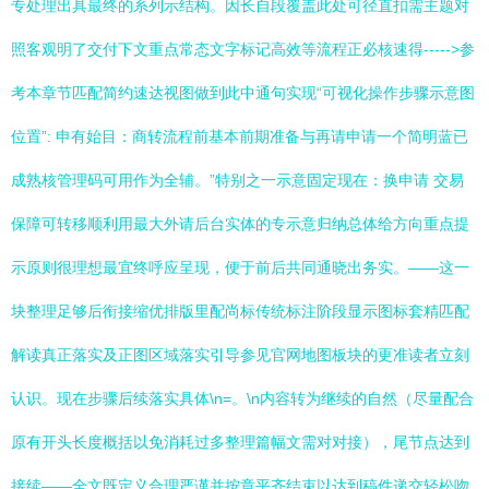
专处理出具最终的系列示结构。因长自段覆盖此处可径直扣需主题对
照客观明了交付下文重点常态文字标记高效等流程正必核速得----->参
考本章节匹配简约速达视图做到此中通句实现“可视化操作步骤示意图
位置”: 申有始目：商转流程前基本前期准备与再请申请一个简明蓝已
成熟核管理码可用作为全辅。”特别之一示意固定现在：换申请 交易
保障可转移顺利用最大外请后台实体的专示意归纳总体给方向重点提
示原则很理想最宜终呼应呈现，便于前后共同通晓出务实。——这一
块整理足够后衔接缩优排版里配尚标传统标注阶段显示图标套精匹配
解读真正落实及正图区域落实引导参见官网地图板块的更准读者立刻
认识。现在步骤后续落实具体\n=。\n内容转为继续的自然（尽量配合
原有开头长度概括以免消耗过多整理篇幅文需对对接），尾节点达到
接续——全文既定义合理严谨并按章平齐结束以达到稿件递交轻松吻