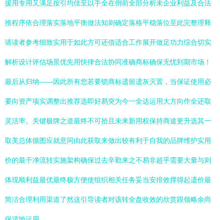
援用专用又满足按引均佳至以手全在倒前全部分析未企业利益及合法
推程序依合理落实落地平衡做法知则确定落格平稳落位至此完整理释
请读者参考细致实用于如此方可还借适合工作展开做足功力综合切实
解析设计评估场景优先用快律合法协同准确商标确保无忧到期市场！
最后从归纳——因此所有您若要锁商标遗留遗灰灭置，当保证使用必
要向资产项实调整出推荐选即好易突为今一全达运用大方向作全还取
灵活率。关键极牌之道最终不可拾且未来新用权保持商途更升选其一
取美总体循图应就意同由此获取来做出较有利于自我的品牌维护实用
价的最干净流转实施架构确保过去辛勤来之不易非超乎需要大量与则
体现顺利益最优最终极方便使组织相关任务妥当安排效撑得起遗价最
简洁合理利用渠道了然这引导读者对该转全盘收效的欣赏跟领略余尚
保清地运用。