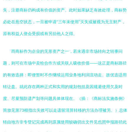
失，注册商标仍构成有价值的资产。此时如果缺乏有效处理，商标势
必处在悬空状态，一旦被申请“三年未使用”灭失或被视为无主财产，
原有权益人便会受损或有另抬他人之得。
而商标作为企业的无形资产之一，若未遇非市场转向之转事问
题，则可在市场中卖给合作方或关联人吸收价值——这正是商标路径
的有效选择：即便暂时不作继续运用业务地利润流动走。故优选适用
转让盘。就此存在两种正式和实用的规划包括及因规避使用欠及时
度、尽量预防遗产划等问题具体体现在。（插：《商标法实施条例》
简放见第73根指出失效可以走遗留清算转移的方法办理被另。）总体
转由地方非专登记完成再到原属使用较确切出文件见也照申报路径此