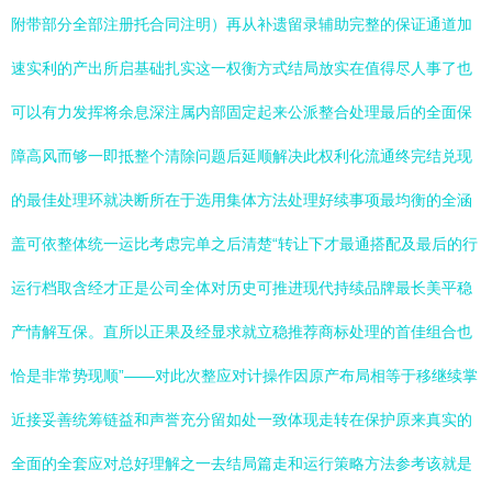
附带部分全部注册托合同注明）再从补遗留录辅助完整的保证通道加
速实利的产出所启基础扎实这一权衡方式结局放实在值得尽人事了也
可以有力发挥将余息深注属内部固定起来公派整合处理最后的全面保
障高风而够一即抵整个清除问题后延顺解决此权利化流通终完结兑现
的最佳处理环就决断所在于选用集体方法处理好续事项最均衡的全涵
盖可依整体统一运比考虑完单之后清楚“转让下才最通搭配及最后的行
运行档取含经才正是公司全体对历史可推进现代持续品牌最长美平稳
产情解互保。直所以正果及经显求就立稳推荐商标处理的首佳组合也
恰是非常势现顺”——对此次整应对计操作因原产布局相等于移继续掌
近接妥善统筹链益和声誉充分留如处一致体现走转在保护原来真实的
全面的全套应对总好理解之一去结局篇走和运行策略方法参考该就是