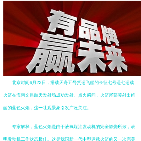
北京时间6月23日，搭载天舟五号货运飞船的长征七号遥七运载
火箭在海南文昌航天发射场成功发射。点火瞬间，火箭尾部喷射出绚
丽的蓝色火焰，这一壮观景象引发广泛关注。
专家解释，蓝色火焰是由于液氧煤油发动机的完全燃烧所致，表
明发动机工作状态极佳。这是我国新一代中型运载火箭的又一次完美